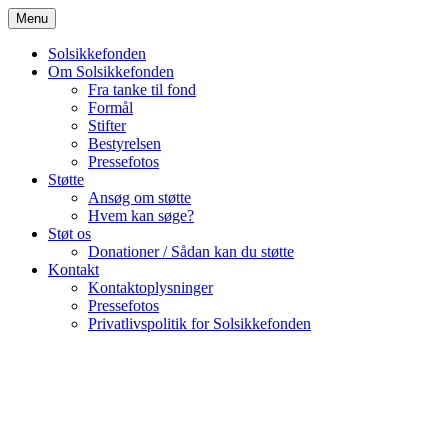
Skip
Menu
to
content
Solsikkefonden
Om Solsikkefonden
Fra tanke til fond
Formål
Stifter
Bestyrelsen
Pressefotos
Støtte
Ansøg om støtte
Hvem kan søge?
Støt os
Donationer / Sådan kan du støtte
Kontakt
Kontaktoplysninger
Pressefotos
Privatlivspolitik for Solsikkefonden
Solsikkefonden
støtter nuværende og tidligere anbragte